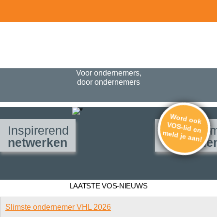
Voor ondernemers,
door ondernemers
W
ord ook
VOS-lid en
Inspirerend
Ondernem
m
eld je aan!
netwerken
verbinde
LAATSTE VOS-NIEUWS
Slimste ondernemer VHL 2026