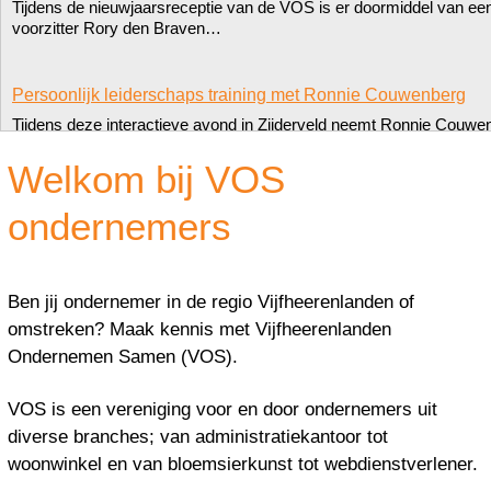
Tijdens de nieuwjaarsreceptie van de VOS is er doormiddel van e
voorzitter Rory den Braven…
Persoonlijk leiderschaps training met Ronnie Couwenberg
Tijdens deze interactieve avond in Zijderveld neemt Ronnie Couwenb
leven als leidraad. Aan de hand…
Welkom bij VOS
Jaarlijkse Barbecue
ondernemers
25 juni was het weer zover de jaarlijkse barbecue van VOS onderne
fokkerstraat in Leerdam. Alles…
Ben jij ondernemer in de regio Vijfheerenlanden of
omstreken? Maak kennis met Vijfheerenlanden
Ondernemen Samen (VOS).
VOS is een vereniging voor en door ondernemers uit
diverse branches; van administratiekantoor tot
woonwinkel en van bloemsierkunst tot webdienstverlener.